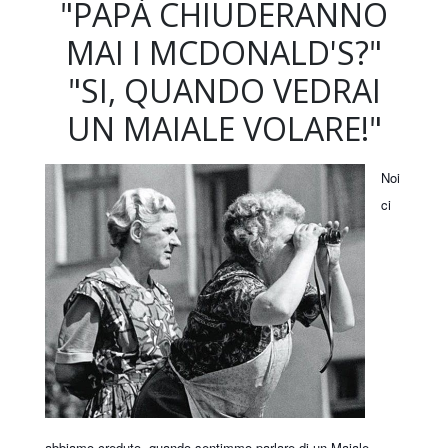
"PAPÀ CHIUDERANNO
MAI I MCDONALD'S?"
"SI, QUANDO VEDRAI
UN MAIALE VOLARE!"
Noi
ci
abbiamo creduto, quando sentimmo parlare di un Maiale