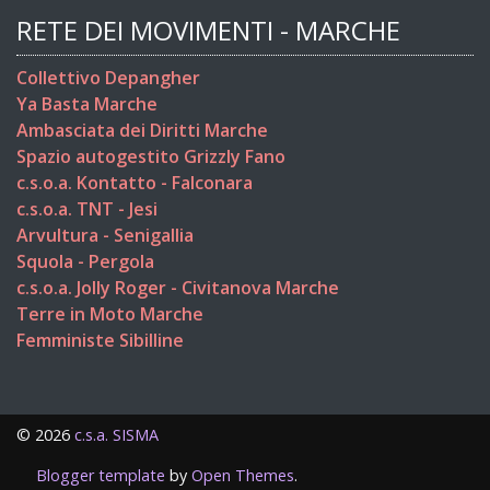
RETE DEI MOVIMENTI - MARCHE
Collettivo Depangher
Ya Basta Marche
Ambasciata dei Diritti Marche
Spazio autogestito Grizzly Fano
c.s.o.a. Kontatto - Falconara
c.s.o.a. TNT - Jesi
Arvultura - Senigallia
Squola - Pergola
c.s.o.a. Jolly Roger - Civitanova Marche
Terre in Moto Marche
Femministe Sibilline
©
2026
c.s.a. SISMA
Blogger template
by
Open Themes
.