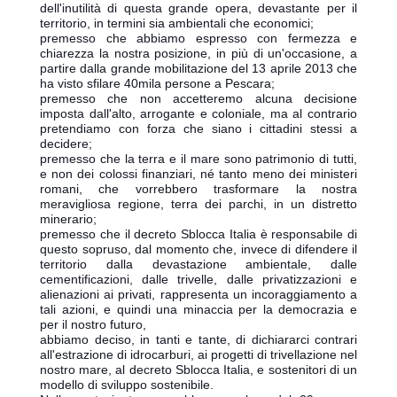
dell'inutilità di questa grande opera, devastante per il
territorio, in termini sia ambientali che economici;
premesso che abbiamo espresso con fermezza e
chiarezza la nostra posizione, in più di un'occasione, a
partire dalla grande mobilitazione del 13 aprile 2013 che
ha visto sfilare 40mila persone a Pescara;
premesso che non accetteremo alcuna decisione
imposta dall'alto, arrogante e coloniale, ma al contrario
pretendiamo con forza che siano i cittadini stessi a
decidere;
premesso che la terra e il mare sono patrimonio di tutti,
e non dei colossi finanziari, né tanto meno dei ministeri
romani, che vorrebbero trasformare la nostra
meravigliosa regione, terra dei parchi, in un distretto
minerario;
premesso che il decreto Sblocca Italia è responsabile di
questo sopruso, dal momento che, invece di difendere il
territorio dalla devastazione ambientale, dalle
cementificazioni, dalle trivelle, dalle privatizzazioni e
alienazioni ai privati, rappresenta un incoraggiamento a
tali azioni, e quindi una minaccia per la democrazia e
per il nostro futuro,
abbiamo deciso, in tanti e tante, di dichiararci contrari
all'estrazione di idrocarburi, ai progetti di trivellazione nel
nostro mare, al decreto Sblocca Italia, e sostenitori di un
modello di sviluppo sostenibile.