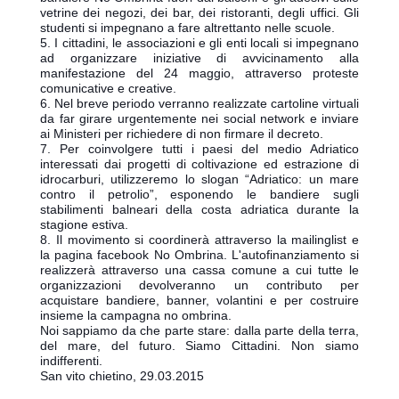
vetrine dei negozi, dei bar, dei ristoranti, degli uffici. Gli
studenti si impegnano a fare altrettanto nelle scuole.
5. I cittadini, le associazioni e gli enti locali si impegnano
ad organizzare iniziative di avvicinamento alla
manifestazione del 24 maggio, attraverso proteste
comunicative e creative.
6. Nel breve periodo verranno realizzate cartoline virtuali
da far girare urgentemente nei social network e inviare
ai Ministeri per richiedere di non firmare il decreto.
7. Per coinvolgere tutti i paesi del medio Adriatico
interessati dai progetti di coltivazione ed estrazione di
idrocarburi, utilizzeremo lo slogan “Adriatico: un mare
contro il petrolio”, esponendo le bandiere sugli
stabilimenti balneari della costa adriatica durante la
stagione estiva.
8. Il movimento si coordinerà attraverso la mailinglist e
la pagina facebook No Ombrina. L'autofinanziamento si
realizzerà attraverso una cassa comune a cui tutte le
organizzazioni devolveranno un contributo per
acquistare bandiere, banner, volantini e per costruire
insieme la campagna no ombrina.
Noi sappiamo da che parte stare: dalla parte della terra,
del mare, del futuro. Siamo Cittadini. Non siamo
indifferenti.
San vito chietino, 29.03.2015