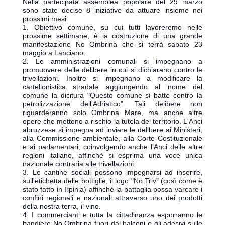
Nella partecipata assemblea popolare del 29 marzo
sono state decise 8 iniziative da attuare insieme nei
prossimi mesi:
1. Obiettivo comune, su cui tutti lavoreremo nelle
prossime settimane, è la costruzione di una grande
manifestazione No Ombrina che si terrà sabato 23
maggio a Lanciano.
2. Le amministrazioni comunali si impegnano a
promuovere delle delibere in cui si dichiarano contro le
trivellazioni. Inoltre si impegnano a modificare la
cartellonistica stradale aggiungendo al nome del
comune la dicitura "Questo comune si batte contro la
petrolizzazione dell'Adriatico". Tali delibere non
riguarderanno solo Ombrina Mare, ma anche altre
opere che mettono a rischio la tutela del territorio. L'Anci
abruzzese si impegna ad inviare le delibere ai Ministeri,
alla Commissione ambientale, alla Corte Costituzionale
e ai parlamentari, coinvolgendo anche l'Anci delle altre
regioni italiane, affinché si esprima una voce unica
nazionale contraria alle trivellazioni.
3. Le cantine sociali possono impegnarsi ad inserire,
sull'etichetta delle bottiglie, il logo "No Triv" (così come è
stato fatto in Irpinia) affinché la battaglia possa varcare i
confini regionali e nazionali attraverso uno dei prodotti
della nostra terra, il vino.
4. I commercianti e tutta la cittadinanza esporranno le
bandiere No Ombrina fuori dai balconi e gli adesivi sulle