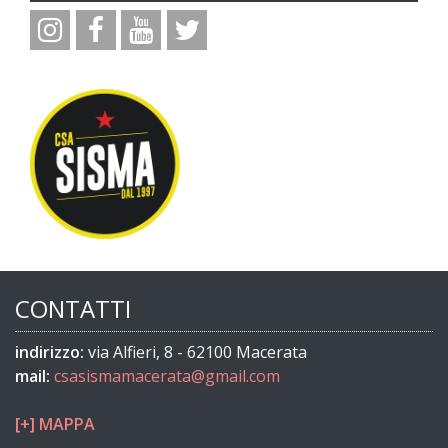
CONTATTI
indirizzo:
via Alfieri, 8 - 62100 Macerata
mail:
csasismamacerata@gmail.com
[+] MAPPA