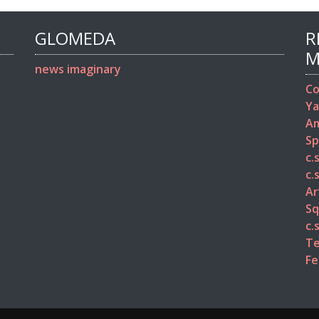
GLOMEDA
R
M
news imaginary
Co
Ya
Am
Sp
c.
c.
Ar
Sq
c.
Te
Fe