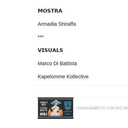
𝗠𝗢𝗦𝗧𝗥𝗔
Armadia Shiraffa
***
𝗩𝗜𝗦𝗨𝗔𝗟𝗦
Marco Di Battista
Kapelomme Kollective
SISMA BARETTO CON UFO TR