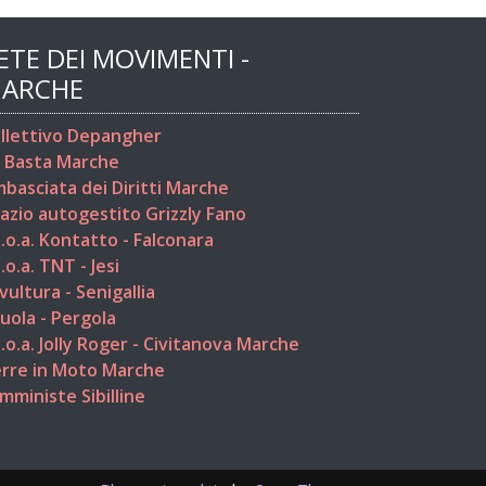
ETE DEI MOVIMENTI -
ARCHE
llettivo Depangher
 Basta Marche
basciata dei Diritti Marche
azio autogestito Grizzly Fano
s.o.a. Kontatto - Falconara
s.o.a. TNT - Jesi
vultura - Senigallia
uola - Pergola
s.o.a. Jolly Roger - Civitanova Marche
rre in Moto Marche
mministe Sibilline