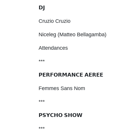
𝗗𝗝
Cruzio Cruzio
Niceleg (Matteo Bellagamba)
Attendances
***
𝗣𝗘𝗥𝗙𝗢𝗥𝗠𝗔𝗡𝗖𝗘 𝗔𝗘𝗥𝗘𝗘
Femmes Sans Nom
***
𝗣𝗦𝗬𝗖𝗛𝗢 𝗦𝗛𝗢𝗪
***