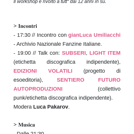
Il workshop è rivolto a tutt* dai 12 anni in su.
> 𝐈𝐧𝐜𝐨𝐧𝐭𝐫𝐢
- 17:30 // Incontro con
gianLuca Umiliacchi
- Archivio Nazionale Fanzine Italiane.
- 19:00 // Talk con:
SUBSERI
,
LIGHT ITEM
(etichetta discografica indipendente),
EDIZIONI VOLATILI
(progetto di
esoeditoria),
SENTIERO FUTURO
AUTOPRODUZIONI
(collettivo
punk/etichetta discografica indipendente).
Modera
Luca Pakarov
.
> 𝐌𝐮𝐬𝐢𝐜𝐚
- Dalle 21:30