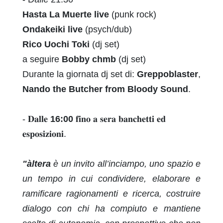
Hasta La Muerte live
(punk rock)
Ondakeiki live
(psych/dub)
Rico Uochi Toki
(dj set)
a seguire
Bobby chmb
(dj set)
Durante la giornata dj set di:
Greppoblaster
,
Nando the Butcher from Bloody Sound
.
- 𝐃𝐚𝐥𝐥𝐞
16:00
𝐟𝐢𝐧𝐨 𝐚 𝐬𝐞𝐫𝐚 𝐛𝐚𝐧𝐜𝐡𝐞𝐭𝐭𝐢 𝐞𝐝
𝐞𝐬𝐩𝐨𝐬𝐢𝐳𝐢𝐨𝐧𝐢.
"àltera
è un invito all’inciampo, uno spazio e
un tempo in cui
condividere, elaborare e
ramificare ragionamenti e ricerca, costruire
dialogo con chi ha compiuto e mantiene