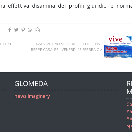
effettiva disamina dei profili giuridici e norma
ATO 21
GAZA VIVE UNO SPETTACOLO DI E CON
BEPPE CASALES - VENERDÌ 13 FEBBRAIO
GLOMEDA
R
M
news imaginary
Co
Ya
Am
Sp