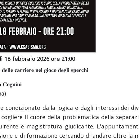
ì 18 febbraio 2026 o
re 21:00
𝐞𝐥𝐥𝐞 𝐜𝐚𝐫𝐫𝐢𝐞𝐫𝐞 𝐧𝐞𝐥 𝐠𝐢𝐨𝐜𝐨 𝐝𝐞𝐠𝐥𝐢 𝐬𝐩𝐞𝐜𝐜𝐡𝐢
𝐠𝐧𝐢𝐧𝐢
na)
 condizionato dalla logica e dagli interessi dei div
le cogliere il cuore della problematica della separaz
quirente e magistratura giudicante. L'appuntament
ssione e di formazione cercando di andare oltre la 