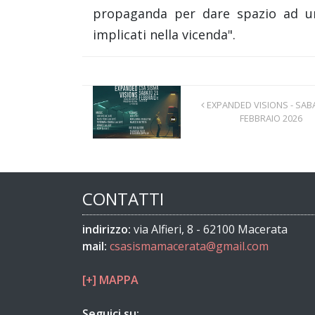
propaganda per dare spazio ad una 
implicati nella vicenda".
EXPANDED VISIONS - SAB
FEBBRAIO 2026
CONTATTI
indirizzo:
via Alfieri, 8 - 62100 Macerata
mail:
csasismamacerata@gmail.com
[+] MAPPA
Seguici su: