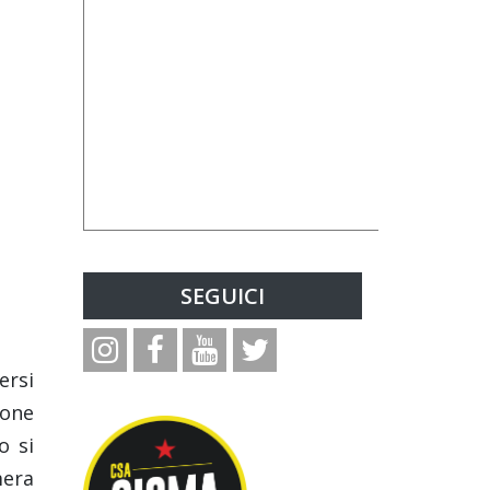
SEGUICI
ersi
ione
o si
mera