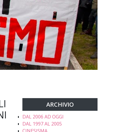
LI
ARCHIVIO
NI
DAL 2006 AD OGGI
DAL 1997 AL 2005
CINESISMA