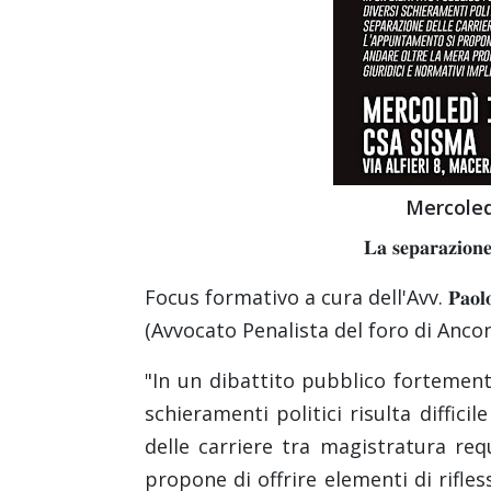
Mercoled
𝐋𝐚 𝐬𝐞𝐩𝐚𝐫𝐚𝐳𝐢𝐨𝐧𝐞 
Focus formativo a cura dell'Avv. 𝐏𝐚𝐨𝐥𝐨 𝐂
(Avvocato Penalista del foro di Anco
"In un dibattito pubblico fortemente
schieramenti politici risulta diffici
delle carriere tra magistratura re
propone di offrire elementi di rifle