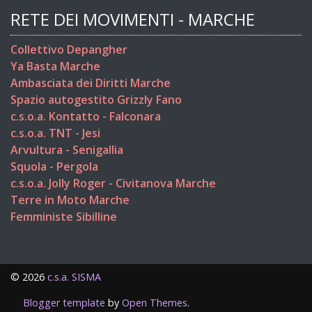
RETE DEI MOVIMENTI - MARCHE
Collettivo Depangher
Ya Basta Marche
Ambasciata dei Diritti Marche
Spazio autogestito Grizzly Fano
c.s.o.a. Kontatto - Falconara
c.s.o.a. TNT - Jesi
Arvultura - Senigallia
Squola - Pergola
c.s.o.a. Jolly Roger - Civitanova Marche
Terre in Moto Marche
Femministe Sibilline
©
2026
c.s.a. SISMA
Blogger template
by
Open Themes
.