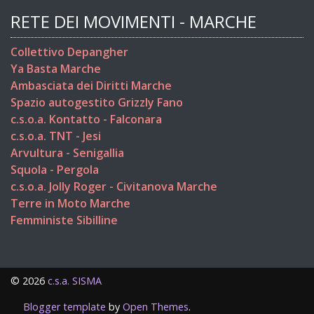
RETE DEI MOVIMENTI - MARCHE
Collettivo Depangher
Ya Basta Marche
Ambasciata dei Diritti Marche
Spazio autogestito Grizzly Fano
c.s.o.a. Kontatto - Falconara
c.s.o.a. TNT - Jesi
Arvultura - Senigallia
Squola - Pergola
c.s.o.a. Jolly Roger - Civitanova Marche
Terre in Moto Marche
Femministe Sibilline
©
2026
c.s.a. SISMA
Blogger template
by
Open Themes
.