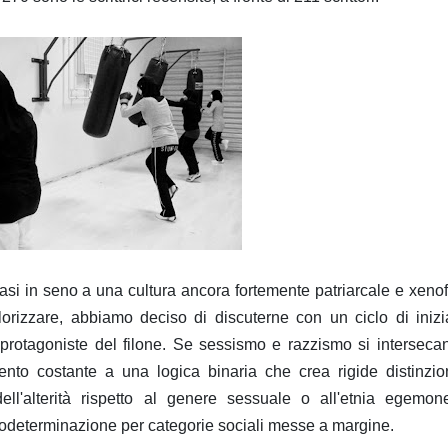
asi in seno a una cultura ancora fortemente patriarcale e xeno
rizzare, abbiamo deciso di discuterne con un ciclo di inizi
 protagoniste del filone. Se sessismo e razzismo si interseca
ento costante a una logica binaria che crea rigide distinzio
ell'alterità rispetto al genere sessuale o all'etnia egemon
autodeterminazione per categorie sociali messe a margine.