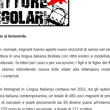
te al femminile
.
ci, nomadi, migranti hanno aperto nuovi orizzonti di senso nel se
tura in una lingua italiana ibridata con ritmi esotici e modellat
urale. Scrittori per caso o per vocazione, i figli e le figlie dei f
 stanno infondendo nuova linfa vitale alla letteratura nost
i contenuti.
ri Immigrati in Lingua Italiana) contava nel 2011, tra gli autor
ura italiana contemporanea, un totale di 481 voci migranti di pr
 narratori e poeti provenienti da 93 diversi paesi all'intern
0 sono le scrittrici recensite, a fronte di 211 scrittori.