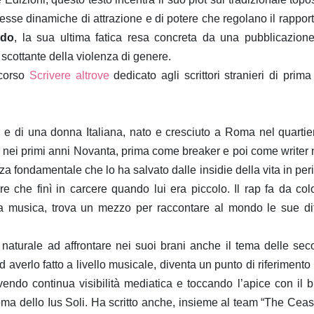
sse dinamiche di attrazione e di potere che regolano il rapport
ido
, la sua ultima fatica resa concreta da una pubblicazion
a scottante della violenza di genere.
ncorso
Scrivere altrove
dedicato agli scrittori stranieri di prima
o e di una donna Italiana, nato e cresciuto a Roma nel quartie
op nei primi anni Novanta, prima come breaker e poi come writer 
a fondamentale che lo ha salvato dalle insidie della vita in peri
re che finì in carcere quando lui era piccolo. Il rap fa da co
 musica, trova un mezzo per raccontare al mondo le sue diff
o naturale ad affrontare nei suoi brani anche il tema delle se
d averlo fatto a livello musicale, diventa un punto di riferimento 
vendo continua visibilità mediatica e toccando l’apice con il 
 tema dello Ius Soli. Ha scritto anche, insieme al team “The Ceas