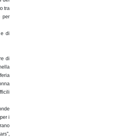
o tra
e per
 e di
re di
nella
feria
lonna
icili
conde
per i
brano
ars”,