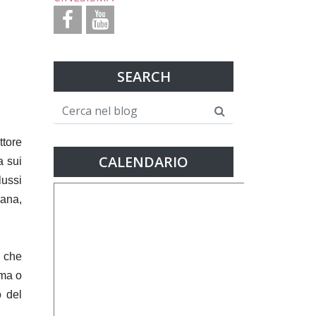
SEARCH
ttore
CALENDARIO
a sui
lussi
rana,
i che
ima o
o del