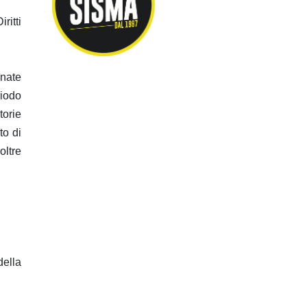
ritti
 nate
riodo
torie
to di
oltre
della