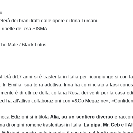
u.
eterà dei brani tratti dalle opere di Irina Turcanu
a ribelle del csa SISMA
che Male / Black Lotus
'età di17 anni si è trasferita in Italia per ricongiungersi con l
. In Emilia, sua terra adottiva, Irina ha cominciato a farsi cono
almente è direttrice della collana Rosa dei venti per la casa edi
 ed ha all'attivo collaborazioni con «&Co Megazine», «Confide
eca Edizioni si intitola
Alia, su un sentiero diverso
e raccon
 di origini romene trasferitasi in Italia.
La pipa, Mr. Ceb e l'Al
Edizioni, questo testo incentra il suo plot sul tradizionale topo