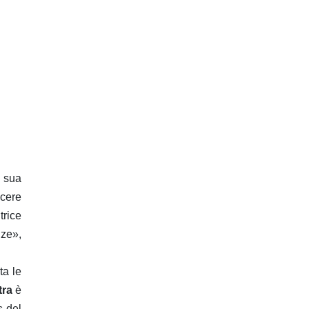
a sua
scere
trice
nze»,
ta le
tra
è
s del