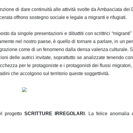
enzione di dare continuità alle attività svolte da Ambasciata dei Di
ata offrono sostegno sociale e legale a migranti e rifugiati.
posto da singole presentazioni e dibattiti con scrittrici “migranti”
mamente nel nostro paese, è quello di tornare a parlare, in un pe
igrazione come di un fenomeno dalla densa valenza culturale. S
zioni delle autrici invitate, soprattutto se analizzate tenendo con
hezza per le protagoniste e i protagonisti dei flussi migratori, 
tadini che accolgono sul territorio queste soggettività.
el progetto
SCRITTURE IRREGOLARI
. La felice anomalia 