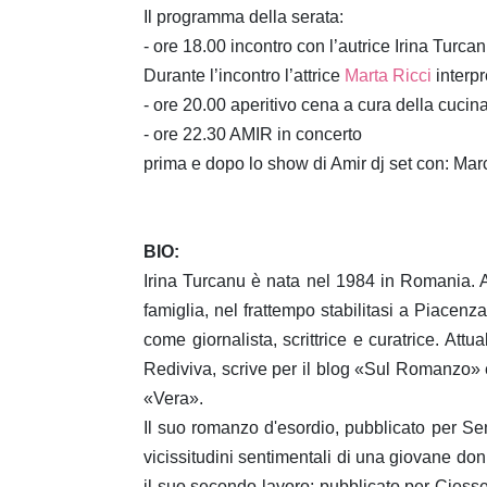
Il programma della serata:
- ore 18.00 incontro con l’autrice Irina Turcan
Durante l’incontro l’attrice
Marta Ricci
interpr
- ore 20.00 aperitivo cena a cura della cucin
- ore 22.30 AMIR in concerto
prima e dopo lo show di Amir dj set con: Mar
BIO
:
Irina Turcanu è nata nel 1984 in Romania. All
famiglia, nel frattempo stabilitasi a Piacenza
come giornalista, scrittrice e curatrice. Attu
Rediviva, scrive per il blog «Sul Romanzo»
«Vera».
Il suo romanzo d'esordio, pubblicato per Sen
vicissitudini sentimentali di una giovane donna
il suo secondo lavoro; pubblicato per Ciesse 