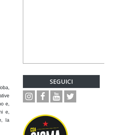
SEGUICI
foba,
ative
no e,
ni e,
e, la