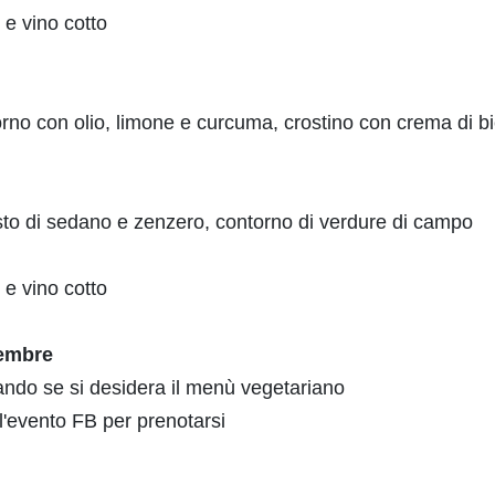
) e vino cotto
forno con olio, limone e curcuma, crostino con crema di b
sto di sedano e zenzero, contorno di verdure di campo
) e vino cotto
vembre
ando se si desidera il menù vegetariano
ll'evento FB per prenotarsi