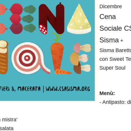
Dicembre
Cena
Sociale C
Sisma
+
Sisma Barett
con Sweet T
Super Soul
Menù:
- Antipasto: d
 mistra'
salata