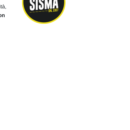
ità,
non