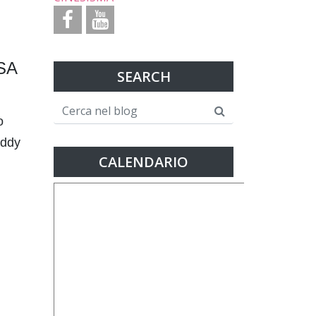
SA
SEARCH
o
eddy
CALENDARIO
i